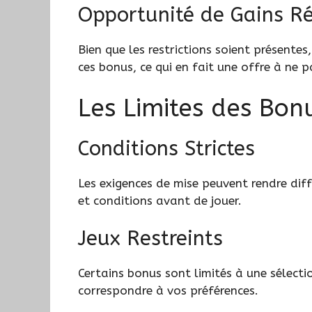
Opportunité de Gains Ré
Bien que les restrictions soient présentes, 
ces bonus, ce qui en fait une offre à ne 
Les Limites des Bon
Conditions Strictes
Les exigences de mise peuvent rendre diffi
et conditions avant de jouer.
Jeux Restreints
Certains bonus sont limités à une sélectio
correspondre à vos préférences.