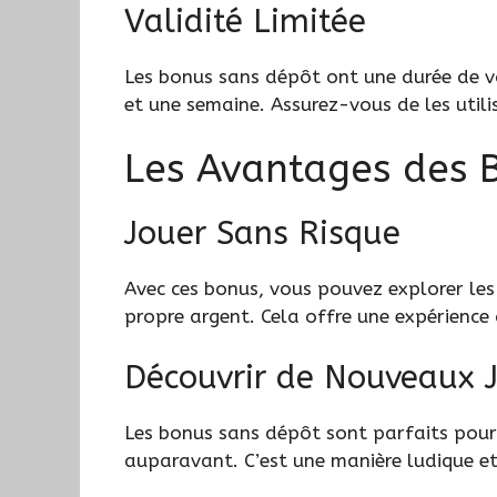
Validité Limitée
Les bonus sans dépôt ont une durée de va
et une semaine. Assurez-vous de les utili
Les Avantages des 
Jouer Sans Risque
Avec ces bonus, vous pouvez explorer les 
propre argent. Cela offre une expérience
Découvrir de Nouveaux 
Les bonus sans dépôt sont parfaits pour 
auparavant. C’est une manière ludique et 