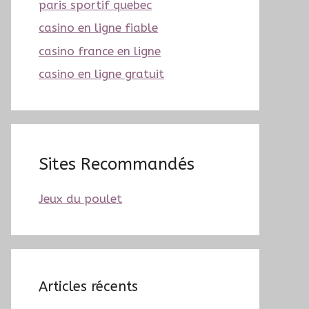
paris sportif quebec
casino en ligne fiable
casino france en ligne
casino en ligne gratuit
Sites Recommandés
Jeux du poulet
Articles récents