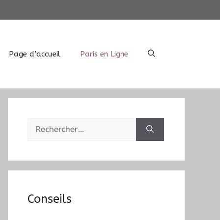
Page d’accueil
Paris en Ligne
Rechercher :
Conseils