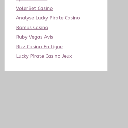
VolerBet Casino
Analyse Lucky Pirate Casino
Romus Casino
Ruby Vegas Avis
Rizz Casino En Ligne
Lucky Pirate Casino Jeux