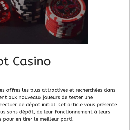
t Casino
es offres les plus attractives et recherchées dans
ttent aux nouveaux joueurs de tester une
fectuer de dépôt initial. Cet article vous présente
nus sans dépôt, de leur fonctionnement à leurs
pour en tirer le meilleur parti.