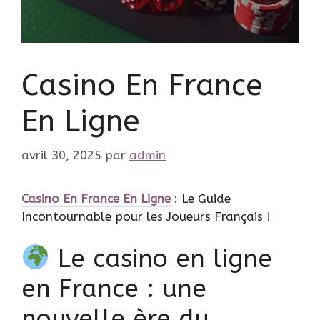
Casino En France
En Ligne
avril 30, 2025
par
admin
Casino En France En Ligne
: Le Guide
Incontournable pour les Joueurs Français !
Le casino en ligne
en France : une
nouvelle ère du