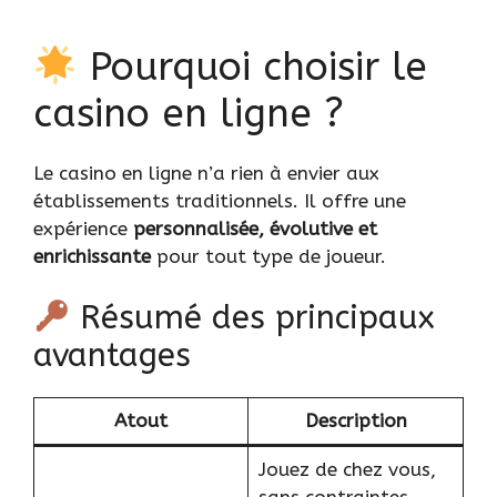
Pourquoi choisir le
casino en ligne ?
Le casino en ligne n’a rien à envier aux
établissements traditionnels. Il offre une
expérience
personnalisée, évolutive et
enrichissante
pour tout type de joueur.
Résumé des principaux
avantages
Atout
Description
Jouez de chez vous,
sans contraintes