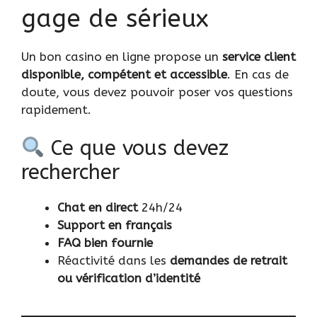
gage de sérieux
Un bon casino en ligne propose un
service client
disponible, compétent et accessible
. En cas de
doute, vous devez pouvoir poser vos questions
rapidement.
Ce que vous devez
rechercher
Chat en direct
24h/24
Support en français
FAQ bien fournie
Réactivité dans les
demandes de retrait
ou vérification d’identité