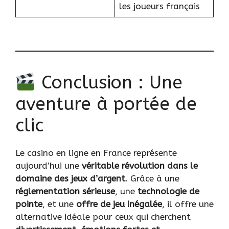
les joueurs français
Conclusion : Une
aventure à portée de
clic
Le casino en ligne en France représente
aujourd’hui une
véritable révolution dans le
domaine des jeux d’argent
. Grâce à une
réglementation sérieuse
, une
technologie de
pointe
, et une
offre de jeu inégalée
, il offre une
alternative idéale pour ceux qui cherchent