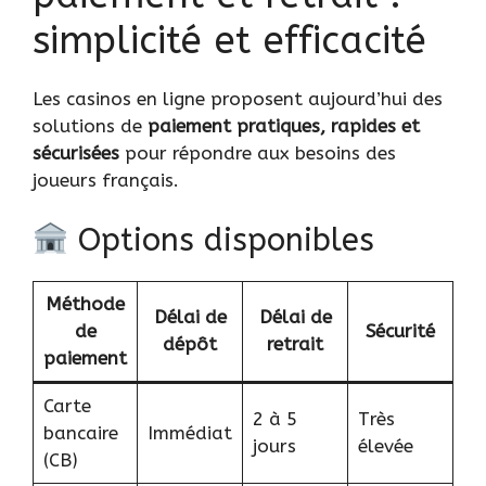
simplicité et efficacité
Les casinos en ligne proposent aujourd’hui des
solutions de
paiement pratiques, rapides et
sécurisées
pour répondre aux besoins des
joueurs français.
Options disponibles
Méthode
Délai de
Délai de
de
Sécurité
dépôt
retrait
paiement
Carte
2 à 5
Très
bancaire
Immédiat
jours
élevée
(CB)