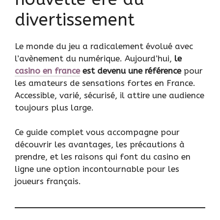
divertissement
Le monde du jeu a radicalement évolué avec
l’avènement du numérique. Aujourd’hui,
le
casino en france
est devenu une référence
pour
les amateurs de sensations fortes en France.
Accessible, varié, sécurisé, il attire une audience
toujours plus large.
Ce guide complet vous accompagne pour
découvrir les avantages, les précautions à
prendre, et les raisons qui font du casino en
ligne une option incontournable pour les
joueurs français.