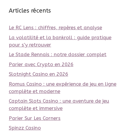
Articles récents
Le RC Lens : chiffres, repères et analyse
La volatilité et la bankroll : guide pratique
pour s’y retrouver
Le Stade Rennais : notre dossier complet
Parier avec Crypto en 2026
Slotnight Casino en 2026
Romus Casino : une expérience de jeu en ligne
complète et moderne
Captain Slots Casino : une aventure de jeu
complète et immersive
Parier Sur Les Corners
Spinzz Casino