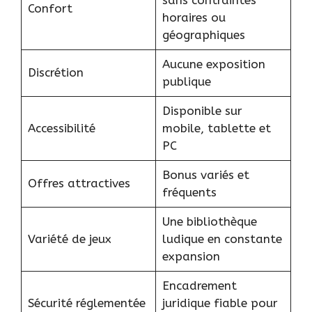
Confort
horaires ou
géographiques
Aucune exposition
Discrétion
publique
Disponible sur
Accessibilité
mobile, tablette et
PC
Bonus variés et
Offres attractives
fréquents
Une bibliothèque
Variété de jeux
ludique en constante
expansion
Encadrement
Sécurité réglementée
juridique fiable pour