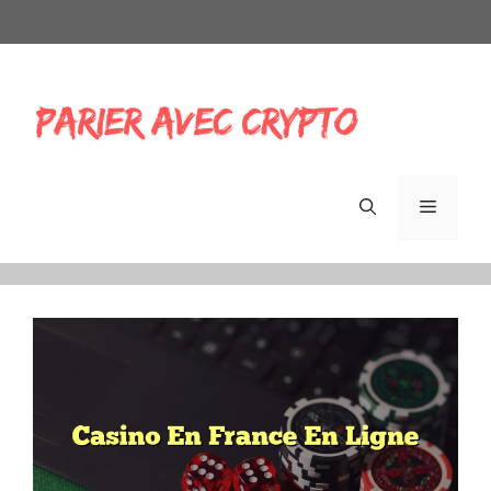
Aller
au
contenu
Menu