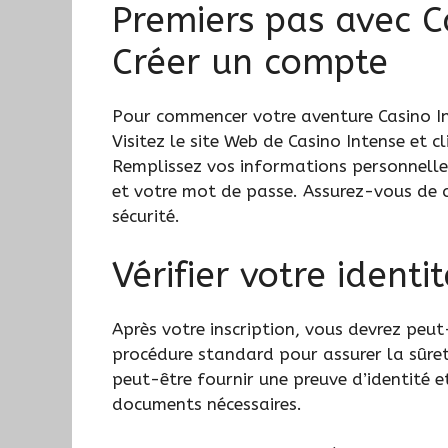
Premiers pas avec C
Créer un compte
Pour commencer votre aventure Casino In
Visitez le site Web de Casino Intense et cli
Remplissez vos informations personnell
et votre mot de passe. Assurez-vous de c
sécurité.
Vérifier votre identit
Après votre inscription, vous devrez peut-ê
procédure standard pour assurer la sûret
peut-être fournir une preuve d’identité e
documents nécessaires.