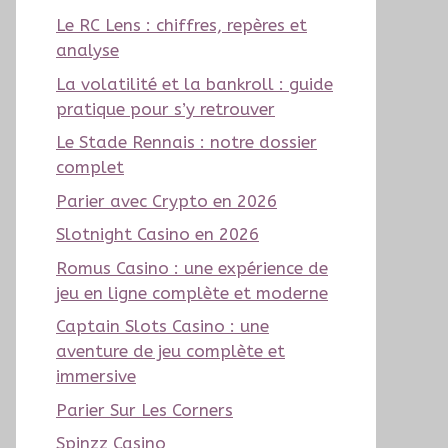
Le RC Lens : chiffres, repères et
analyse
La volatilité et la bankroll : guide
pratique pour s’y retrouver
Le Stade Rennais : notre dossier
complet
Parier avec Crypto en 2026
Slotnight Casino en 2026
Romus Casino : une expérience de
jeu en ligne complète et moderne
Captain Slots Casino : une
aventure de jeu complète et
immersive
Parier Sur Les Corners
Spinzz Casino