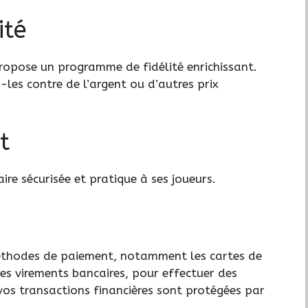
ité
propose un programme de fidélité enrichissant.
les contre de l’argent ou d’autres prix
t
ire sécurisée et pratique à ses joueurs.
méthodes de paiement, notamment les cartes de
 les virements bancaires, pour effectuer des
vos transactions financières sont protégées par