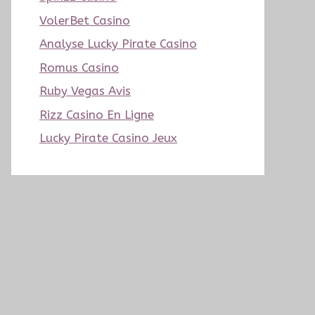
VolerBet Casino
Analyse Lucky Pirate Casino
Romus Casino
Ruby Vegas Avis
Rizz Casino En Ligne
Lucky Pirate Casino Jeux