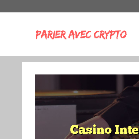
Aller
au
contenu