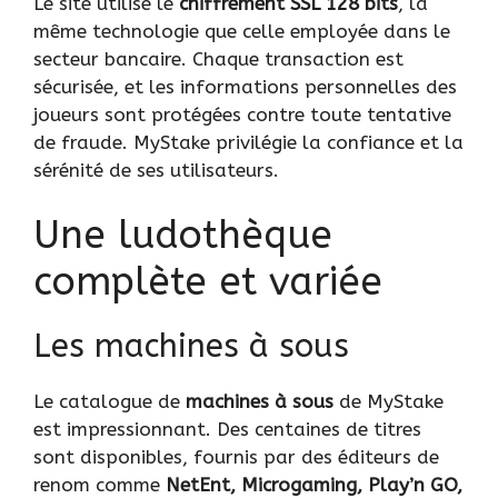
Le site utilise le
chiffrement SSL 128 bits
, la
même technologie que celle employée dans le
secteur bancaire. Chaque transaction est
sécurisée, et les informations personnelles des
joueurs sont protégées contre toute tentative
de fraude. MyStake privilégie la confiance et la
sérénité de ses utilisateurs.
Une ludothèque
complète et variée
Les machines à sous
Le catalogue de
machines à sous
de MyStake
est impressionnant. Des centaines de titres
sont disponibles, fournis par des éditeurs de
renom comme
NetEnt, Microgaming, Play’n GO,