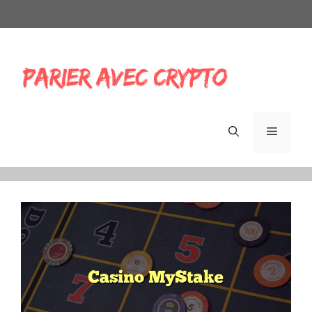
Aller
au
contenu
Menu