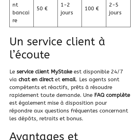
nt
1-2
2-5
50 €
100 €
bancai
jours
jours
re
Un service client à
l’écoute
Le
service client MyStake
est disponible 24/7
via
chat en direct
et
email
. Les agents sont
compétents et réactifs, prêts à résoudre
rapidement toute demande. Une
FAQ complète
est également mise à disposition pour
répondre aux questions fréquentes concernant
les dépôts, retraits et bonus.
Avantages et