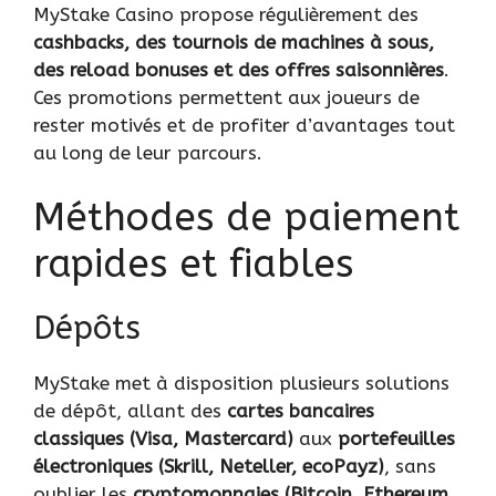
MyStake Casino propose régulièrement des
cashbacks, des tournois de machines à sous,
des reload bonuses et des offres saisonnières
.
Ces promotions permettent aux joueurs de
rester motivés et de profiter d’avantages tout
au long de leur parcours.
Méthodes de paiement
rapides et fiables
Dépôts
MyStake met à disposition plusieurs solutions
de dépôt, allant des
cartes bancaires
classiques (Visa, Mastercard)
aux
portefeuilles
électroniques (Skrill, Neteller, ecoPayz)
, sans
oublier les
cryptomonnaies (Bitcoin, Ethereum,