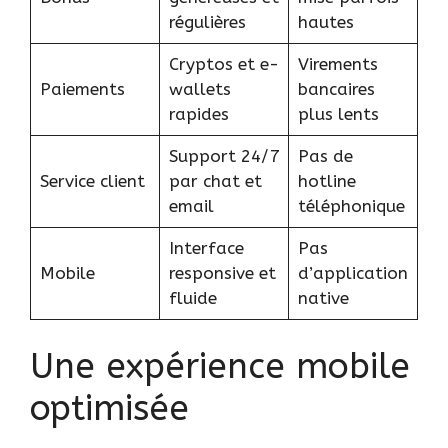
régulières
hautes
Cryptos et e-
Virements
Paiements
wallets
bancaires
rapides
plus lents
Support 24/7
Pas de
Service client
par chat et
hotline
email
téléphonique
Interface
Pas
Mobile
responsive et
d’application
fluide
native
Une expérience mobile
optimisée