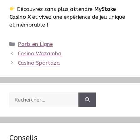
Découvrez sans plus attendre
MyStake
Casino X
et vivez une expérience de jeu unique
et mémorable !
Catégories
Paris en Ligne
Casino Wazamba
Casino Sportaza
Rechercher :
Conseils