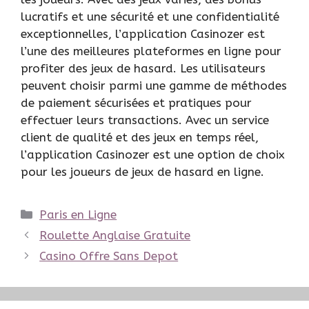
lucratifs et une sécurité et une confidentialité
exceptionnelles, l’application Casinozer est
l’une des meilleures plateformes en ligne pour
profiter des jeux de hasard. Les utilisateurs
peuvent choisir parmi une gamme de méthodes
de paiement sécurisées et pratiques pour
effectuer leurs transactions. Avec un service
client de qualité et des jeux en temps réel,
l’application Casinozer est une option de choix
pour les joueurs de jeux de hasard en ligne.
Catégories
Paris en Ligne
Roulette Anglaise Gratuite
Casino Offre Sans Depot