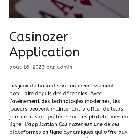
Casinozer
Application
août 16, 2023
par
admin
Les jeux de hasard sont un divertissement
populaire depuis des décennies. Avec
l’avènement des technologies modernes, les
joueurs peuvent maintenant profiter de leurs
jeux de hasard préférés sur des plateformes en
ligne. L’application Casinozer est une de ces
plateformes en ligne dynamiques qui offre aux