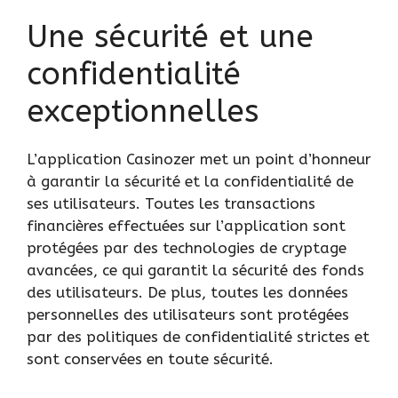
Une sécurité et une
confidentialité
exceptionnelles
L’application Casinozer met un point d’honneur
à garantir la sécurité et la confidentialité de
ses utilisateurs. Toutes les transactions
financières effectuées sur l’application sont
protégées par des technologies de cryptage
avancées, ce qui garantit la sécurité des fonds
des utilisateurs. De plus, toutes les données
personnelles des utilisateurs sont protégées
par des politiques de confidentialité strictes et
sont conservées en toute sécurité.