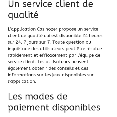
Un service client de
qualité
L’application Casinozer propose un service
client de qualité qui est disponible 24 heures
sur 24, 7 jours sur 7. Toute question ou
inquiétude des utilisateurs peut être résolue
rapidement et efficacement par l’équipe de
service client. Les utilisateurs peuvent
également obtenir des conseils et des
informations sur les jeux disponibles sur
l’application.
Les modes de
paiement disponibles