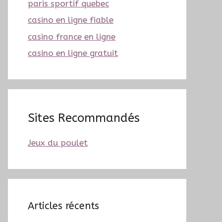
paris sportif quebec
casino en ligne fiable
casino france en ligne
casino en ligne gratuit
Sites Recommandés
Jeux du poulet
Articles récents