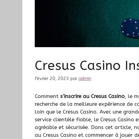
Cresus Casino In
février 20, 2023
par
admin
Comment
s’inscrire au Cresus Casino
, le 
recherche de la meilleure expérience de c
loin que le Cresus Casino. Avec une grand
service clientèle fiable, le Cresus Casino 
agréable et sécurisée. Dans cet article, 
au Cresus Casino et commencer à jouer dè