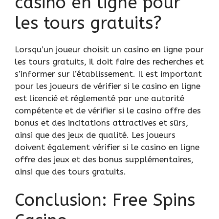
casino en ligne pour
les tours gratuits?
Lorsqu’un joueur choisit un casino en ligne pour
les tours gratuits, il doit faire des recherches et
s’informer sur l’établissement. Il est important
pour les joueurs de vérifier si le casino en ligne
est licencié et réglementé par une autorité
compétente et de vérifier si le casino offre des
bonus et des incitations attractives et sûrs,
ainsi que des jeux de qualité. Les joueurs
doivent également vérifier si le casino en ligne
offre des jeux et des bonus supplémentaires,
ainsi que des tours gratuits.
Conclusion: Free Spins