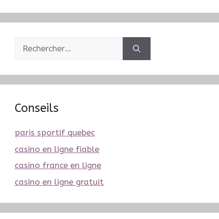
Rechercher :
Conseils
paris sportif quebec
casino en ligne fiable
casino france en ligne
casino en ligne gratuit