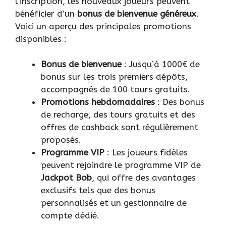
l’inscription, les nouveaux joueurs peuvent
bénéficier d’un
bonus de bienvenue généreux
.
Voici un aperçu des principales promotions
disponibles :
Bonus de bienvenue
: Jusqu’à 1000€ de
bonus sur les trois premiers dépôts,
accompagnés de 100 tours gratuits.
Promotions hebdomadaires
: Des bonus
de recharge, des tours gratuits et des
offres de cashback sont régulièrement
proposés.
Programme VIP
: Les joueurs fidèles
peuvent rejoindre le programme VIP de
Jackpot Bob
, qui offre des avantages
exclusifs tels que des bonus
personnalisés et un gestionnaire de
compte dédié.