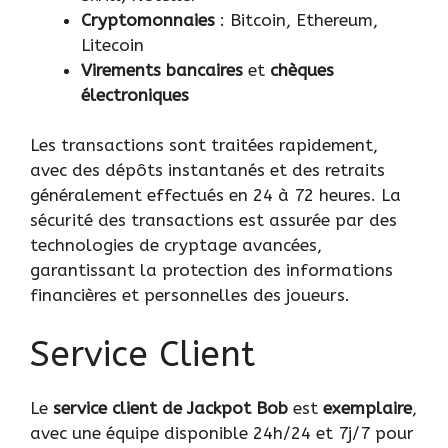
Cryptomonnaies
: Bitcoin, Ethereum,
Litecoin
Virements bancaires
et
chèques
électroniques
Les transactions sont traitées rapidement,
avec des dépôts instantanés et des retraits
généralement effectués en 24 à 72 heures. La
sécurité des transactions est assurée par des
technologies de cryptage avancées,
garantissant la protection des informations
financières et personnelles des joueurs.
Service Client
Le
service client de Jackpot Bob
est
exemplaire
,
avec une équipe disponible 24h/24 et 7j/7 pour