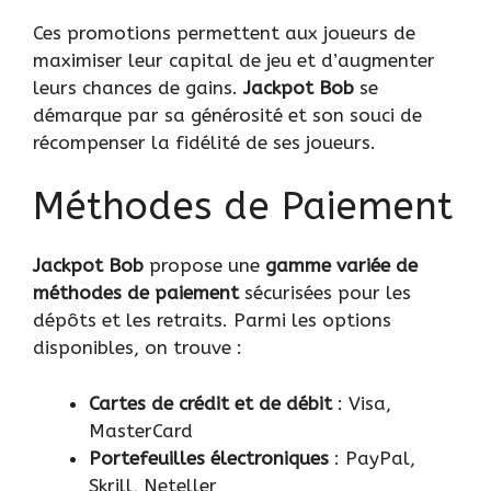
Ces promotions permettent aux joueurs de
maximiser leur capital de jeu et d’augmenter
leurs chances de gains.
Jackpot Bob
se
démarque par sa générosité et son souci de
récompenser la fidélité de ses joueurs.
Méthodes de Paiement
Jackpot Bob
propose une
gamme variée de
méthodes de paiement
sécurisées pour les
dépôts et les retraits. Parmi les options
disponibles, on trouve :
Cartes de crédit et de débit
: Visa,
MasterCard
Portefeuilles électroniques
: PayPal,
Skrill, Neteller