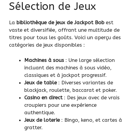
Sélection de Jeux
La
bibliothèque de jeux de Jackpot Bob
est
vaste et diversifiée, offrant une multitude de
titres pour tous les goûts. Voici un aperçu des
catégories de jeux disponibles :
Machines à sous
: Une large sélection
incluant des machines à sous vidéo,
classiques et à jackpot progressif.
Jeux de table
: Diverses variantes de
blackjack, roulette, baccarat et poker.
Casino en direct
: Des jeux avec de vrais
croupiers pour une expérience
authentique.
Jeux de loterie
: Bingo, keno, et cartes à
gratter.