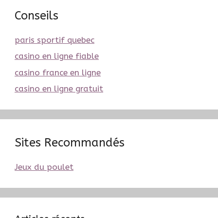
Conseils
paris sportif quebec
casino en ligne fiable
casino france en ligne
casino en ligne gratuit
Sites Recommandés
Jeux du poulet