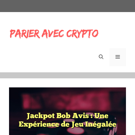
Aller
au
contenu
Menu