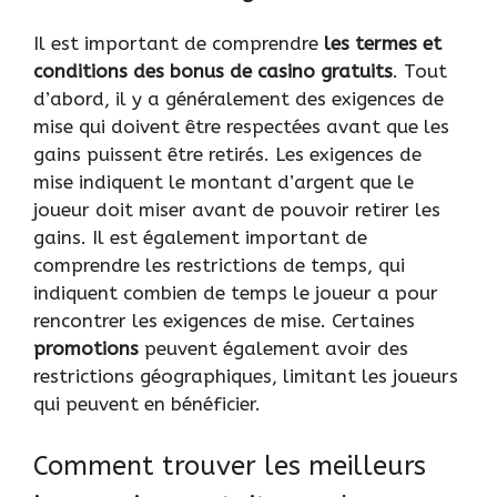
Il est important de comprendre
les termes et
conditions des bonus de casino gratuits
. Tout
d’abord, il y a généralement des exigences de
mise qui doivent être respectées avant que les
gains puissent être retirés. Les exigences de
mise indiquent le montant d’argent que le
joueur doit miser avant de pouvoir retirer les
gains. Il est également important de
comprendre les restrictions de temps, qui
indiquent combien de temps le joueur a pour
rencontrer les exigences de mise. Certaines
promotions
peuvent également avoir des
restrictions géographiques, limitant les joueurs
qui peuvent en bénéficier.
Comment trouver les meilleurs