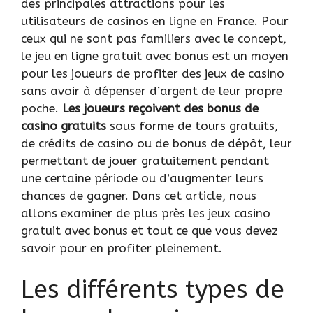
des principales attractions pour les
utilisateurs de casinos en ligne en France. Pour
ceux qui ne sont pas familiers avec le concept,
le jeu en ligne gratuit avec bonus est un moyen
pour les joueurs de profiter des jeux de casino
sans avoir à dépenser d’argent de leur propre
poche.
Les joueurs reçoivent des bonus de
casino gratuits
sous forme de tours gratuits,
de crédits de casino ou de bonus de dépôt, leur
permettant de jouer gratuitement pendant
une certaine période ou d’augmenter leurs
chances de gagner. Dans cet article, nous
allons examiner de plus près les jeux casino
gratuit avec bonus et tout ce que vous devez
savoir pour en profiter pleinement.
Les différents types de