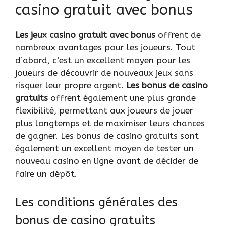
casino gratuit avec bonus
Les jeux casino gratuit avec bonus
offrent de
nombreux avantages pour les joueurs. Tout
d’abord, c’est un excellent moyen pour les
joueurs de découvrir de nouveaux jeux sans
risquer leur propre argent.
Les bonus de casino
gratuits
offrent également une plus grande
flexibilité, permettant aux joueurs de jouer
plus longtemps et de maximiser leurs chances
de gagner. Les bonus de casino gratuits sont
également un excellent moyen de tester un
nouveau casino en ligne avant de décider de
faire un dépôt.
Les conditions générales des
bonus de casino gratuits