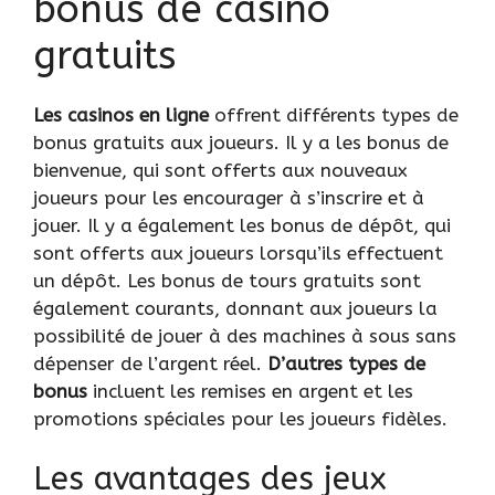
bonus de casino
gratuits
Les casinos en ligne
offrent différents types de
bonus gratuits aux joueurs. Il y a les bonus de
bienvenue, qui sont offerts aux nouveaux
joueurs pour les encourager à s’inscrire et à
jouer. Il y a également les bonus de dépôt, qui
sont offerts aux joueurs lorsqu’ils effectuent
un dépôt. Les bonus de tours gratuits sont
également courants, donnant aux joueurs la
possibilité de jouer à des machines à sous sans
dépenser de l’argent réel.
D’autres types de
bonus
incluent les remises en argent et les
promotions spéciales pour les joueurs fidèles.
Les avantages des jeux