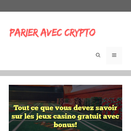
Aller
au
contenu
Menu