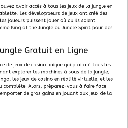
pouvez avoir accès à tous les jeux de la jungle en
ablette. Les développeurs de jeux ont créé des
es joueurs puissent jouer où qu’ils soient.
mme King of the Jungle ou Jungle Spirit pour des
Jungle Gratuit en Ligne
ce de jeux de casino unique qui plaira à tous les
nant explorer les machines à sous de la jungle,
ngo, les jeux de casino en réalité virtuelle, et les
eu complète. Alors, préparez-vous à faire face
emporter de gros gains en jouant aux jeux de la