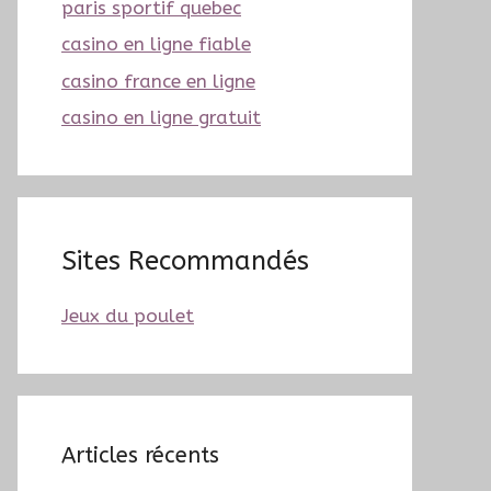
paris sportif quebec
casino en ligne fiable
casino france en ligne
casino en ligne gratuit
Sites Recommandés
Jeux du poulet
Articles récents