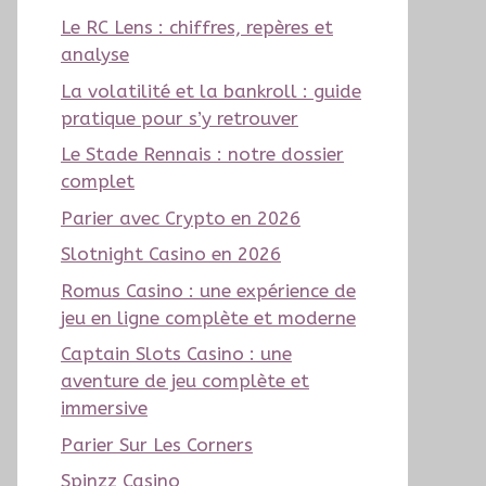
Le RC Lens : chiffres, repères et
analyse
La volatilité et la bankroll : guide
pratique pour s’y retrouver
Le Stade Rennais : notre dossier
complet
Parier avec Crypto en 2026
Slotnight Casino en 2026
Romus Casino : une expérience de
jeu en ligne complète et moderne
Captain Slots Casino : une
aventure de jeu complète et
immersive
Parier Sur Les Corners
Spinzz Casino