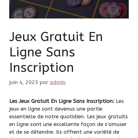
Jeux Gratuit En
Ligne Sans
Inscription
juin 4, 2023
par
admin
Les Jeux Gratuit En Ligne Sans Inscription:
Les
jeux en ligne sont devenus une partie
essentielle de notre quotidien. Les jeux gratuits
en ligne sont une excellente façon de s’amuser
et de se détendre. Ils offrent une variété de