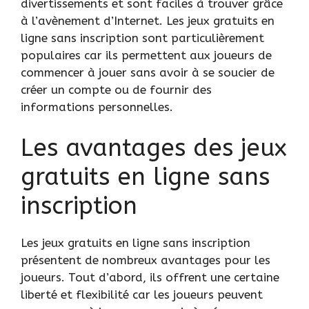
divertissements et sont faciles à trouver grâce
à l’avènement d’Internet. Les jeux gratuits en
ligne sans inscription sont particulièrement
populaires car ils permettent aux joueurs de
commencer à jouer sans avoir à se soucier de
créer un compte ou de fournir des
informations personnelles.
Les avantages des jeux
gratuits en ligne sans
inscription
Les jeux gratuits en ligne sans inscription
présentent de nombreux avantages pour les
joueurs. Tout d’abord, ils offrent une certaine
liberté et flexibilité car les joueurs peuvent