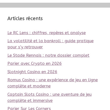
Articles récents
Le RC Lens : chiffres, repères et analyse
La volatilité et la bankroll : guide pratique
pour s’y retrouver
Le Stade Rennais : notre dossier complet
Parier avec Crypto en 2026
Slotnight Casino en 2026
Romus Casino : une expérience de jeu en ligne
complète et moderne
Captain Slots Casino : une aventure de jeu
complète et immersive
Parier Sur Les Corners