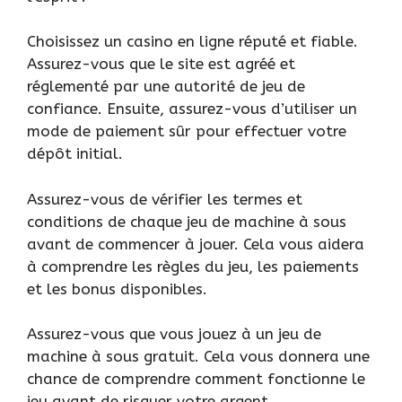
Choisissez un casino en ligne réputé et fiable.
Assurez-vous que le site est agréé et
réglementé par une autorité de jeu de
confiance. Ensuite, assurez-vous d’utiliser un
mode de paiement sûr pour effectuer votre
dépôt initial.
Assurez-vous de vérifier les termes et
conditions de chaque jeu de machine à sous
avant de commencer à jouer. Cela vous aidera
à comprendre les règles du jeu, les paiements
et les bonus disponibles.
Assurez-vous que vous jouez à un jeu de
machine à sous gratuit. Cela vous donnera une
chance de comprendre comment fonctionne le
jeu avant de risquer votre argent.