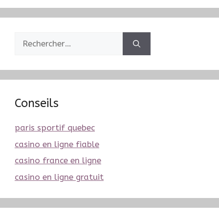
Rechercher :
Conseils
paris sportif quebec
casino en ligne fiable
casino france en ligne
casino en ligne gratuit