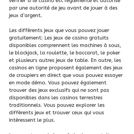
vérifier si le casino est réglementé et autorisé
par une autorité de jeu avant de jouer à des
jeux d’argent.
Les différents jeux que vous pouvez jouer
gratuitement: Les jeux de casino gratuits
disponibles comprennent les machines à sous,
le blackjack, la roulette, le baccarat, le poker
et plusieurs autres jeux de table. En outre, les
casinos en ligne proposent également des jeux
de croupiers en direct que vous pouvez essayer
en mode démo. Vous pouvez également
trouver des jeux exclusifs qui ne sont pas
disponibles dans les casinos terrestres
traditionnels. Vous pouvez explorer les
différents jeux et trouver ceux qui vous
intéressent le plus.