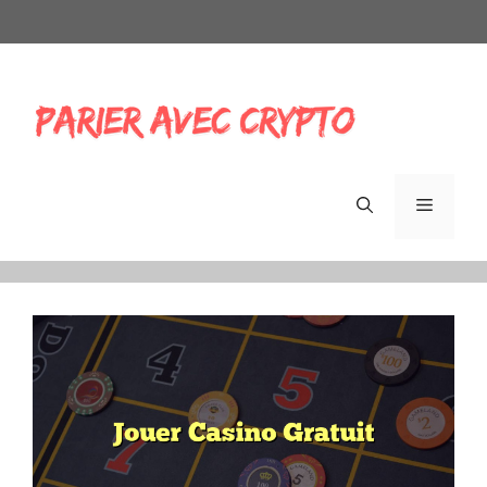
Aller
au
contenu
Menu