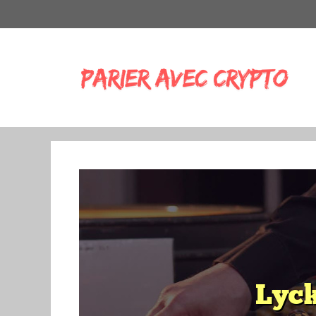
Aller
au
contenu