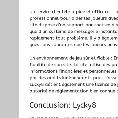
Un service clientèle rapide et efficace : L
professionnel pour aider les joueurs avec 
site dispose d’un support par chat en dir
que d’un système de messagerie instanta
rapidement tout problème. Il y a égalem
questions courantes que les joueurs peuv
Un environnement de jeu sûr et fiable : En
fiabilité de son site. Le site utilise des
informations financières et personnelles d
par des audits indépendants pour s’assure
Lucky8 détient également une licence de 
autorité de réglementation bien connue 
Conclusion: Lycky8