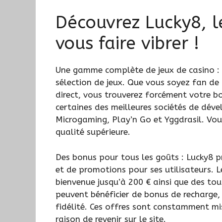
Découvrez Lucky8, le
vous faire vibrer !
Une gamme complète de jeux de casino : L
sélection de jeux. Que vous soyez fan de 
direct, vous trouverez forcément votre bo
certaines des meilleures sociétés de déve
Microgaming, Play’n Go et Yggdrasil. Vou
qualité supérieure.
Des bonus pour tous les goûts : Lucky8 
et de promotions pour ses utilisateurs. 
bienvenue jusqu’à 200 € ainsi que des tour
peuvent bénéficier de bonus de recharge
fidélité. Ces offres sont constamment mi
raison de revenir sur le site.