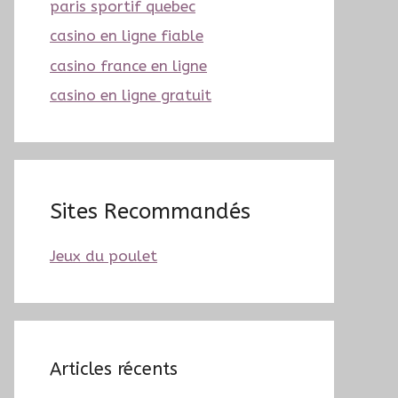
paris sportif quebec
casino en ligne fiable
casino france en ligne
casino en ligne gratuit
Sites Recommandés
Jeux du poulet
Articles récents