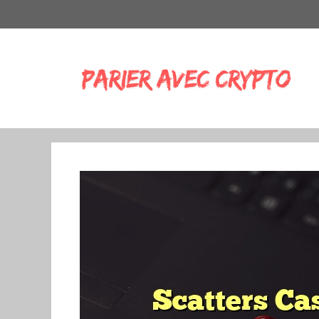
Aller
au
contenu