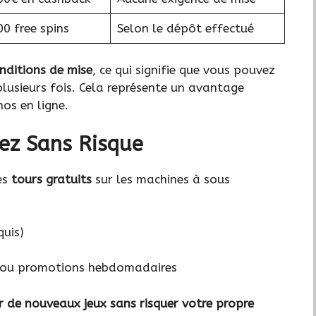
00 free spins
Selon le dépôt effectué
nditions de mise
, ce qui signifie que vous pouvez
 plusieurs fois. Cela représente un avantage
os en ligne.
nez Sans Risque
es
tours gratuits
sur les machines à sous
:
quis)
 ou promotions hebdomadaires
r de nouveaux jeux sans risquer votre propre