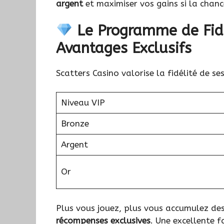
argent
et maximiser vos gains si la chanc
Le Programme de Fid
Avantages Exclusifs
Scatters Casino valorise la fidélité de s
Niveau VIP
Bronze
Argent
Or
Plus vous jouez, plus vous accumulez des
récompenses exclusives
. Une excellente 