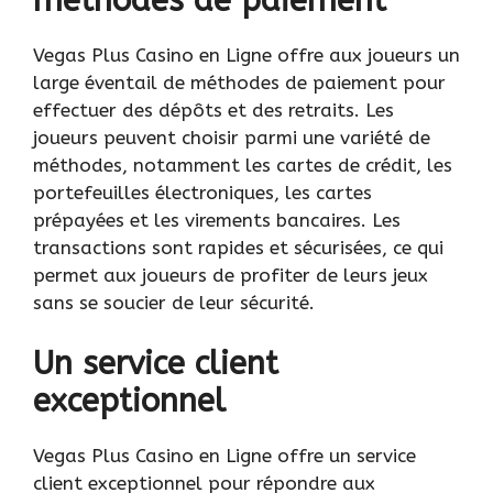
méthodes de paiement
Vegas Plus Casino en Ligne offre aux joueurs un
large éventail de méthodes de paiement pour
effectuer des dépôts et des retraits. Les
joueurs peuvent choisir parmi une variété de
méthodes, notamment les cartes de crédit, les
portefeuilles électroniques, les cartes
prépayées et les virements bancaires. Les
transactions sont rapides et sécurisées, ce qui
permet aux joueurs de profiter de leurs jeux
sans se soucier de leur sécurité.
Un service client
exceptionnel
Vegas Plus Casino en Ligne offre un service
client exceptionnel pour répondre aux