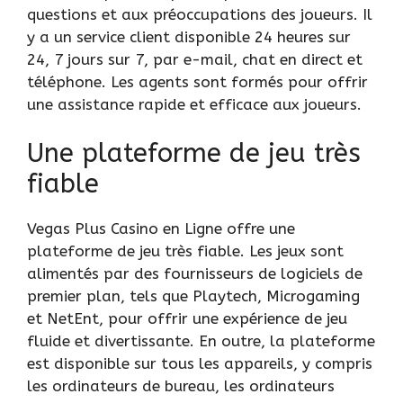
questions et aux préoccupations des joueurs. Il
y a un service client disponible 24 heures sur
24, 7 jours sur 7, par e-mail, chat en direct et
téléphone. Les agents sont formés pour offrir
une assistance rapide et efficace aux joueurs.
Une plateforme de jeu très
fiable
Vegas Plus Casino en Ligne offre une
plateforme de jeu très fiable. Les jeux sont
alimentés par des fournisseurs de logiciels de
premier plan, tels que Playtech, Microgaming
et NetEnt, pour offrir une expérience de jeu
fluide et divertissante. En outre, la plateforme
est disponible sur tous les appareils, y compris
les ordinateurs de bureau, les ordinateurs