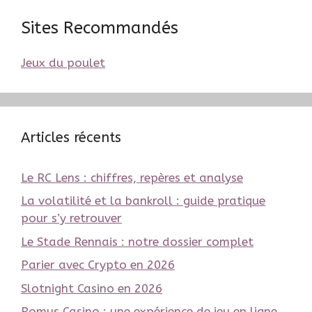
Sites Recommandés
Jeux du poulet
Articles récents
Le RC Lens : chiffres, repères et analyse
La volatilité et la bankroll : guide pratique
pour s’y retrouver
Le Stade Rennais : notre dossier complet
Parier avec Crypto en 2026
Slotnight Casino en 2026
Romus Casino : une expérience de jeu en ligne