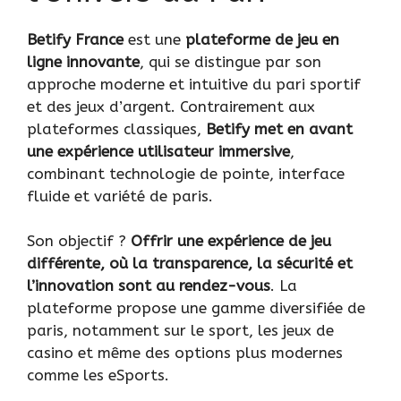
Betify France
est une
plateforme de jeu en
ligne innovante
, qui se distingue par son
approche moderne et intuitive du pari sportif
et des jeux d’argent. Contrairement aux
plateformes classiques,
Betify met en avant
une expérience utilisateur immersive
,
combinant technologie de pointe, interface
fluide et variété de paris.
Son objectif ?
Offrir une expérience de jeu
différente, où la transparence, la sécurité et
l’innovation sont au rendez-vous
. La
plateforme propose une gamme diversifiée de
paris, notamment sur le sport, les jeux de
casino et même des options plus modernes
comme les eSports.