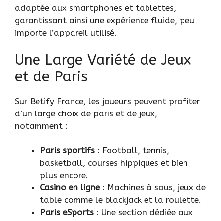
adaptée aux smartphones et tablettes,
garantissant ainsi une expérience fluide, peu
importe l’appareil utilisé.
Une Large Variété de Jeux
et de Paris
Sur Betify France, les joueurs peuvent profiter
d’un large choix de paris et de jeux,
notamment :
Paris sportifs
: Football, tennis,
basketball, courses hippiques et bien
plus encore.
Casino en ligne
: Machines à sous, jeux de
table comme le blackjack et la roulette.
Paris eSports
: Une section dédiée aux