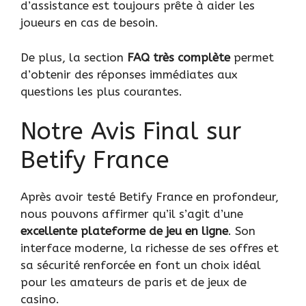
d’assistance est toujours prête à aider les
joueurs en cas de besoin.
De plus, la section
FAQ très complète
permet
d’obtenir des réponses immédiates aux
questions les plus courantes.
Notre Avis Final sur
Betify France
Après avoir testé Betify France en profondeur,
nous pouvons affirmer qu’il s’agit d’une
excellente plateforme de jeu en ligne
. Son
interface moderne, la richesse de ses offres et
sa sécurité renforcée en font un choix idéal
pour les amateurs de paris et de jeux de
casino.