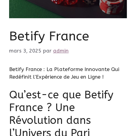
Betify France
mars 3, 2025
par
admin
Betify France : La Plateforme Innovante Qui
Redéfinit l’Expérience de Jeu en Ligne !
Qu’est-ce que Betify
France ? Une
Révolution dans
l’Univers du Pari