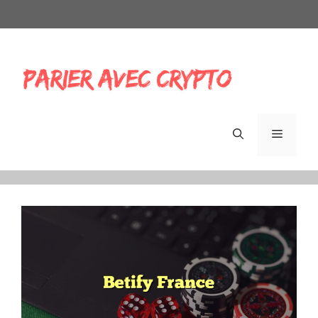
Aller
au
contenu
Menu