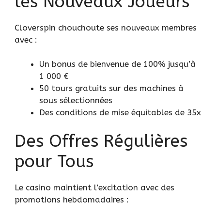
les Nouveaux Joueurs
Cloverspin chouchoute ses nouveaux membres
avec :
Un bonus de bienvenue de 100% jusqu’à
1 000 €
50 tours gratuits sur des machines à
sous sélectionnées
Des conditions de mise équitables de 35x
Des Offres Régulières
pour Tous
Le casino maintient l’excitation avec des
promotions hebdomadaires :