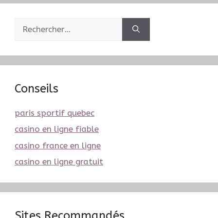
Rechercher :
Conseils
paris sportif quebec
casino en ligne fiable
casino france en ligne
casino en ligne gratuit
Sites Recommandés