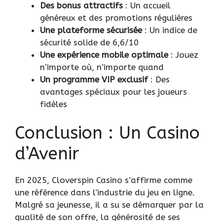
Des bonus attractifs
: Un accueil
généreux et des promotions régulières
Une plateforme sécurisée
: Un indice de
sécurité solide de 6,6/10
Une expérience mobile optimale
: Jouez
n’importe où, n’importe quand
Un programme VIP exclusif
: Des
avantages spéciaux pour les joueurs
fidèles
Conclusion : Un Casino
d’Avenir
En 2025, Cloverspin Casino s’affirme comme
une référence dans l’industrie du jeu en ligne.
Malgré sa jeunesse, il a su se démarquer par la
qualité de son offre, la générosité de ses