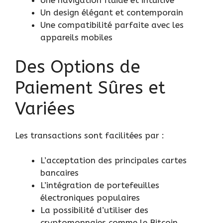
Une navigation fluide et intuitive
Un design élégant et contemporain
Une compatibilité parfaite avec les
appareils mobiles
Des Options de
Paiement Sûres et
Variées
Les transactions sont facilitées par :
L’acceptation des principales cartes
bancaires
L’intégration de portefeuilles
électroniques populaires
La possibilité d’utiliser des
cryptomonnaies comme le Bitcoin