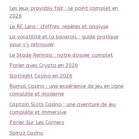
Les jeux provably fair : le point complet en
2026
Le RC Lens : chiffres, repères et analyse
La volatilité et la bankroll : guide pratique
pour s’y retrouver
Le Stade Rennais : notre dossier complet
Parier avec Crypto en 2026
Slotnight Casino en 2026
Romus Casino : une expérience de jeu en ligne
complète et moderne
Captain Slots Casino : une aventure de jeu
complète et immersive
Parier Sur Les Corners
Spinzz Casino