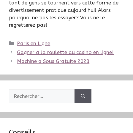
tant de gens se tournent vers cette forme de
divertissement pratique aujourd’hui! Alors
pourquoi ne pas les essayer? Vous ne le
regretterez pas!
Catégories
Paris en Ligne
Gagner a la roulette au casino en ligne!
Machine a Sous Gratuite 2023
Rechercher :
Conseils