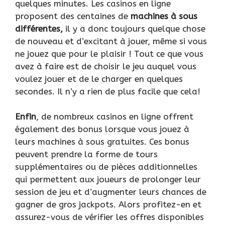
quelques minutes. Les casinos en ligne
proposent des centaines de
machines à sous
différentes,
il y a donc toujours quelque chose
de nouveau et d’excitant à jouer, même si vous
ne jouez que pour le plaisir ! Tout ce que vous
avez à faire est de choisir le jeu auquel vous
voulez jouer et de le charger en quelques
secondes. Il n’y a rien de plus facile que cela!
Enfin
, de nombreux casinos en ligne offrent
également des bonus lorsque vous jouez à
leurs machines à sous gratuites. Ces bonus
peuvent prendre la forme de tours
supplémentaires ou de pièces additionnelles
qui permettent aux joueurs de prolonger leur
session de jeu et d’augmenter leurs chances de
gagner de gros jackpots. Alors profitez-en et
assurez-vous de vérifier les offres disponibles