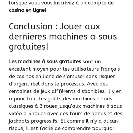
lorsque vous vous inscrivez à un compte de
casino en ligne!
Conclusion : Jouer aux
dernieres machines a sous
gratuites!
Les machines à sous gratuites
sont un
excellent moyen pour les utilisateurs français
de casinos en ligne de s’amuser sans risquer
d’argent réel dans le processus. Avec des
centaines de jeux différents disponibles, il y en
a pour tous les goûts des machines à sous
classiques à 3 roues jusqu’aux machines à sous
vidéo à 5 roues avec des tours de bonus et des
jackpots progressifs. Et comme il n’y a aucun
risque, il est facile de comprendre pourquoi