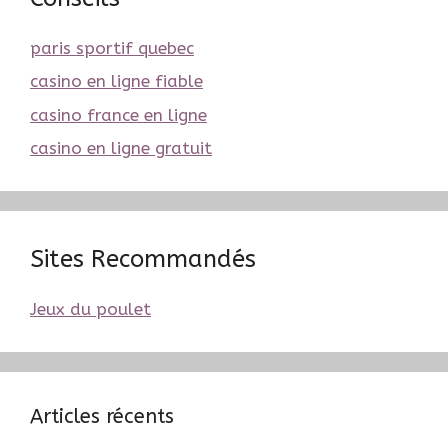
paris sportif quebec
casino en ligne fiable
casino france en ligne
casino en ligne gratuit
Sites Recommandés
Jeux du poulet
Articles récents