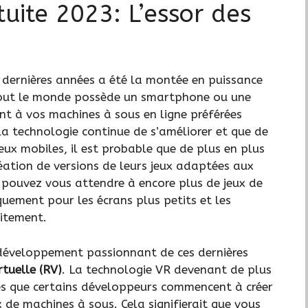
uite 2023: L’essor des
 dernières années a été la montée en puissance
tout le monde possède un smartphone ou une
nt à vos machines à sous en ligne préférées
 technologie continue de s’améliorer et que de
ux mobiles, il est probable que de plus en plus
éation de versions de leurs jeux adaptées aux
 pouvez vous attendre à encore plus de jeux de
uement pour les écrans plus petits et les
aitement.
développement passionnant de ces dernières
irtuelle (RV)
. La technologie VR devenant de plus
nces que certains développeurs commencent à créer
 de machines à sous. Cela signifierait que vous