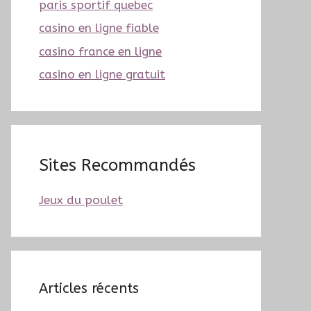
paris sportif quebec
casino en ligne fiable
casino france en ligne
casino en ligne gratuit
Sites Recommandés
Jeux du poulet
Articles récents