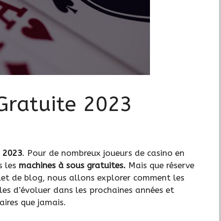
Gratuite 2023
n 2023
. Pour de nombreux joueurs de casino en
s les
machines à sous gratuites.
Mais que réserve
illet de blog, nous allons explorer comment les
les d’évoluer dans les prochaines années et
ires que jamais.